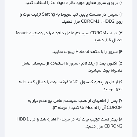
۲) بر روی سرور مجازی مورد نظر Configure را انتخاب کنید
۲) سپس در قسمت پایین تب مربوط به Setting ترتیب بوت را
روی CDROM1 , HDD2 قرار دهید.
۳) در تب CDROM سیستم عامل دلخواه را در وضعیت Mount
اتصال قرار دهید
۴) سرور را با دکمه Reboot ریبوت نمایید.
۵) اکنون بعد از چند ثانیه سرور با استفاده از سیستم عامل
دلخواه بوت میشود.
۶) از طریق پنجره کنسول VNC فرآیند بوت را دنبال کنید تا به
انتها برسید.
۷) پس از اطمینان از نصب سیستم عامل پو عدم نیاز به
CDROM آن را UnMount کنید ( مرحله ۳)‌.
۸)‌ بهتر است ترتیب بوت که در مرحله ۲ اشاره شد را در HDD1 ,
CDROM2 قرار دهید.