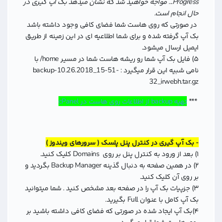
Progress... مواجه خواهید شد که نشان میدهد بک آپ گیری در
حال انجام است.
در صورتی که روی هاست شما فضای کافی وجود داشته باشد
بک آپ گرفته شده و برای شما اطلاعیه ای در این زمینه از طریق
ایمیل ارسال میشود.
۵) فایل بک آپ شما رو ریشه هاست شما در مسیر home/ با
نامی شبیه این قرار میگیرد : backup-10.26.2018_15-51-
32_irwebh.tar.gz
***
تهیه backup از اطلاعات روی هاست در cPanel
- بک آپ گیری در کنترل پنل پلسک ( سرورهای ویندوز )
۱) بعد از ورود به کنترل پنل بر روی Domains کلیک کنید.
۲)‌ در همین صفحه به دنبال گذینه ‌Backup Manager بگردید و
بر روی آن کلیک کنید.
۳)‌ جزپیات بک آپ را در صفحه بعد مشخص کنید . شما میتوانید
بک آپ کامل با عنوان Full بگیرید.
۴)‌بک آپ ایجاد شده در صورتی که فضای کافی داشته باشید بر