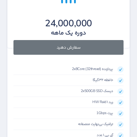
24,000,000
دوره یک ماهه
سفارش دهید
پردازنده 2x8Core (32thread)
حافظه ۳۲گیگا
دیسک 2x500GB SSD
رید HW Raid ۱
پرت 1Gbps
ترافیک بی‌نهایت منصفانه
آی پی ۱ عدد