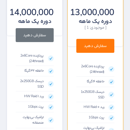
14,000,000
13,000,000
دوره یک ماهه
دوره یک ماهه
[ موجودی: 1 ]
سفارش دهید
سفارش دهید
پردازنده 2x6Core
(24thread)
پردازنده 2x6Core
حافظه ۳۲گیگا
(24thread)
دیسک 2x250GB
حافظه ۱۶گیگا
SSD
دیسک 1x250GB
رید HW Raid ۱
SSD
پرت 1Gbps
رید HW Raid ۰
ترافیک بی‌نهایت
پرت 1Gbps
منصفانه
ترافیک بی‌نهایت