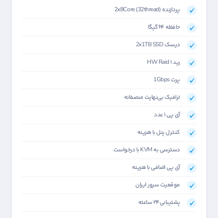
پردازنده 2x8Core (32thread)
حافظه ۶۴گیگا
دیسک 2x1TB SSD
رید HW Raid ۱
پرت 1Gbps
ترافیک بی‌نهایت منصفانه
آی پی ۱ عدد
کنترل پنل با هزینه
دسترسی به KVM با درخواست
آی پی اضافی با هزینه
موقعیت سرور ایران
پشتیبانی۲۴ ساعته