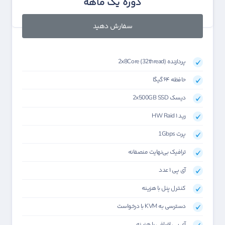
دوره یک ماهه
سفارش دهید
پردازنده 2x8Core (32thread)
حافظه ۶۴گیگا
دیسک 2x500GB SSD
رید HW Raid ۱
پرت 1Gbps
ترافیک بی‌نهایت منصفانه
آی پی ۱ عدد
کنترل پنل با هزینه
دسترسی به KVM با درخواست
آی پی اضافی با هزینه